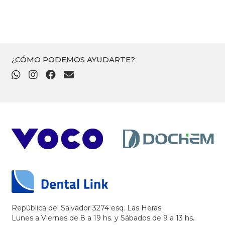
precios:
desde
$
475
hasta
¿CÓMO PODEMOS AYUDARTE?
$
520
República del Salvador 3274 esq. Las Heras
Lunes a Viernes de 8 a 19 hs. y Sábados de 9 a 13 hs.