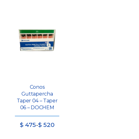
Conos
Guttapercha
Taper 04 – Taper
06 – DOCHEM
Rango
$
475
-
$
520
de