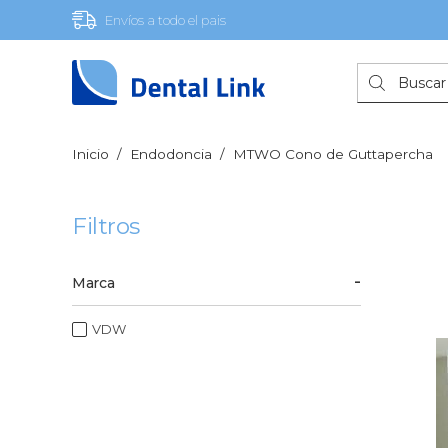
Envíos a todo el pais
Búsqueda
de
productos
Inicio
/
Endodoncia
/
MTWO Cono de Guttapercha
Filtros
Marca
VDW