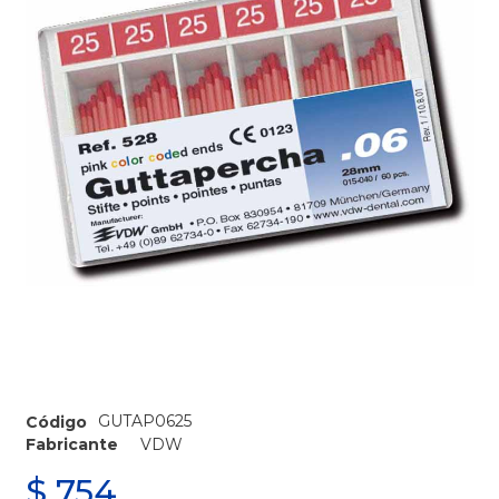
GUTAP0625
Código
Fabricante
VDW
$
754