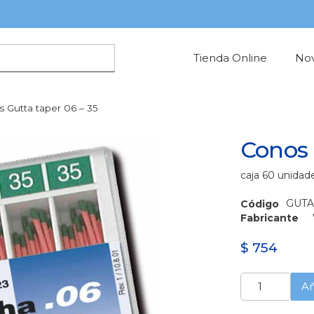
Tienda Online
No
 Gutta taper 06 – 35
Conos 
caja 60 unidad
GUTA
Código
Fabricante
$
754
Conos
Añ
Gutta
taper