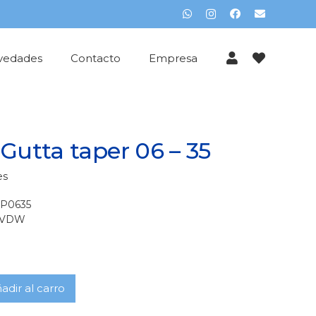
vedades
Contacto
Empresa
Gutta taper 06 – 35
es
P0635
VDW
adir al carro