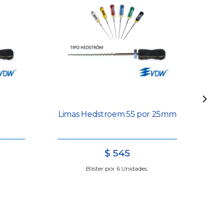
Limas Hedstroem 55 por 25mm
$
545
Blister por 6 Unidades.
Lim
end
con