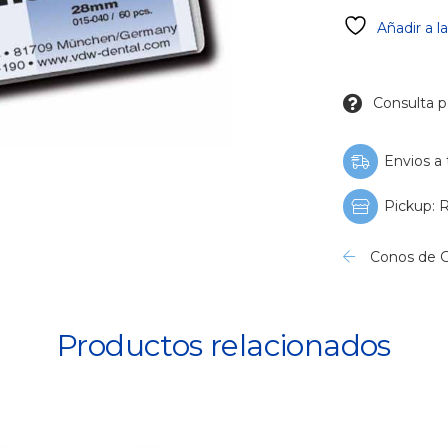
06
Añadir a l
-
35
cantidad
Consulta p
Envios a 
Pickup: R
Conos de 
Productos relacionados