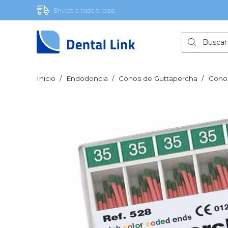
Envíos a todo el pais
Búsqueda
de
productos
Inicio
/
Endodoncia
/
Conos de Guttapercha
/
Conos