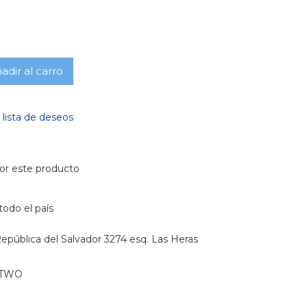
adir al carro
a lista de deseos
or este producto
todo el país
epública del Salvador 3274 esq. Las Heras
MTWO