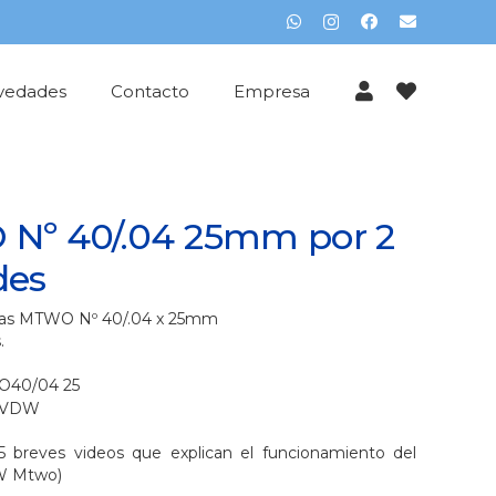
vedades
Contacto
Empresa
Nº 40/.04 25mm por 2
des
ias MTWO Nº 40/.04 x 25mm
.
40/04 25
VDW
5 breves videos que explican el funcionamiento del
W Mtwo)