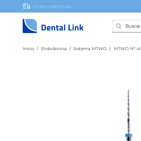
Envíos a todo el pais
Búsqueda
de
productos
Inicio
/
Endodoncia
/
Sistema MTWO
/
MTWO Nº 40