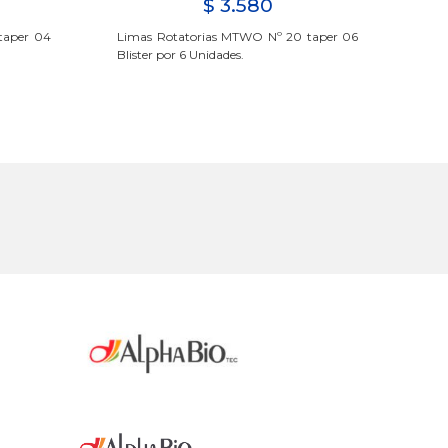
$
3.580
taper 04
Limas Rotatorias MTWO Nº 20 taper 06
Lim
Blister por 6 Unidades.
Por