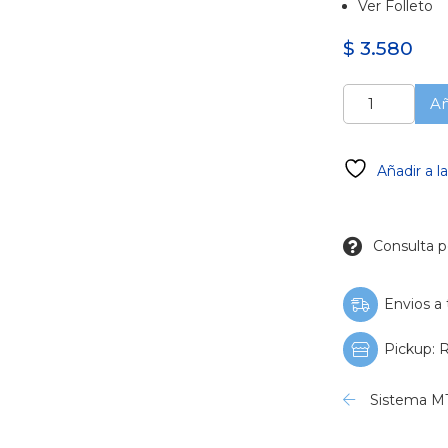
Ver Folleto
$
3.580
MTWO
Añ
Nº
40/.04
25mm
Añadir a l
por
2
Unidades
cantidad
Consulta p
Envios a 
Pickup: R
Sistema 