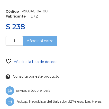
P9604C104100
Código
Fabricante
D+Z
$
238
Goma
Añadir al carro
para
pulido
de
acrílico
Añadir a la lista de deseos
pieza
de
mano
Consulta por este producto
Pimpollo
G
cantidad
Envios a todo el país
Pickup: República del Salvador 3274 esq. Las Heras