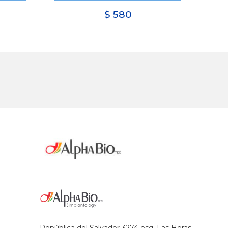
$
580
República del Salvador 3274 esq. Las Heras