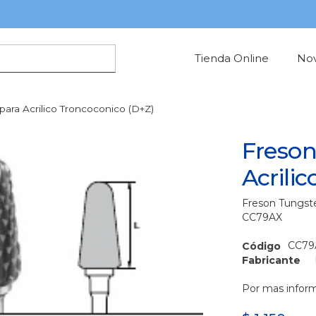
Tienda Online
No
ara Acrilico Troncoconico (D+Z)
Freson
Acrili
Freson Tungste
CC79AX
CC79
Código
Fabricante
Por mas inform