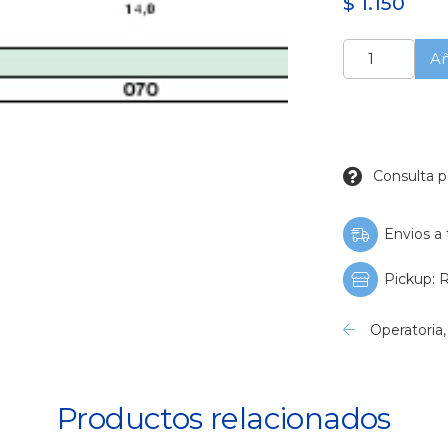
$
1.150
Freson
Añ
Tungsteno
para
Acrilico
Troncoconico
(D+Z)
cantidad
Consulta p
Envios a 
Pickup: R
Operatoria
Productos relacionados