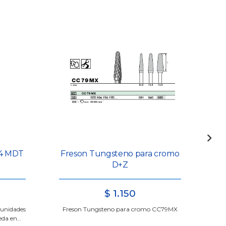
 4 MDT
Freson Tungsteno para cromo
D+Z
$
1.150
 unidades
Freson Tungsteno para cromo CC79MX
Cha
eda en…