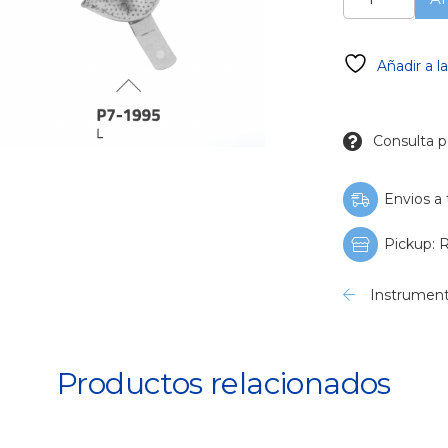
Cubetas
Rim-
Lock
Añadir a l
Desdentados
perfo
cantidad
Consulta p
Envios a 
Pickup: R
Instrument
Productos relacionados