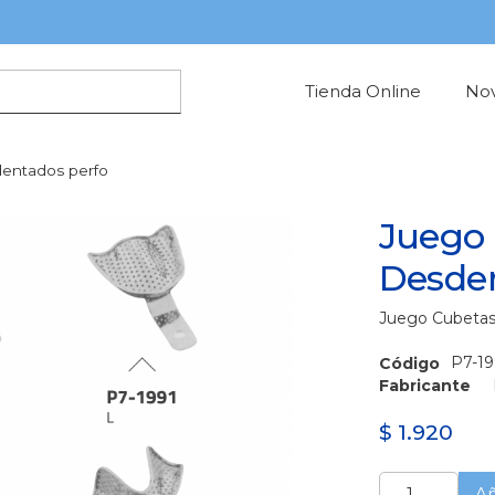
Tienda Online
No
entados perfo
Juego
Desden
Juego Cubetas
P7-1
Código
Fabricante
$
1.920
Juego
Añ