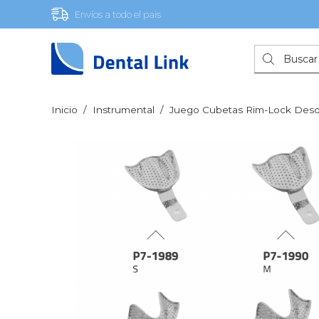
Envíos a todo el pais
Búsqueda
de
productos
Inicio
/
Instrumental
/
Juego Cubetas Rim-Lock Desd