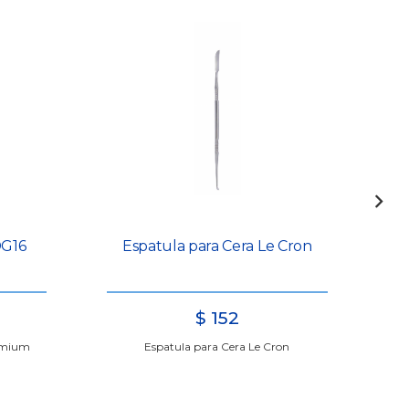
DG16
Espatula para Cera Le Cron
$
152
emium
Espatula para Cera Le Cron
T