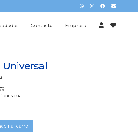
vedades
Contacto
Empresa
e Universal
al
79
Panorama
adir al carro