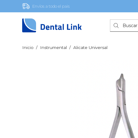
Envíos a todo el pais
Búsqueda
de
productos
Inicio
/
Instrumental
/
Alicate Universal