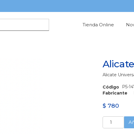
Tienda Online
No
Alicat
Alicate Univers
P5-14
Código
Fabricante
$
780
Alicate
Añ
Universal
cantidad