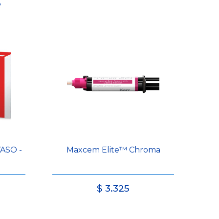
e
VASO -
Maxcem Elite™ Chroma
$
3.325