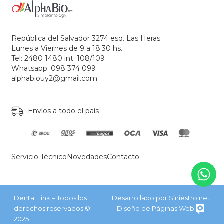
República del Salvador 3274 esq. Las Heras
Lunes a Viernes de 9 a 18.30 hs.
Tel: 2480 1480 int. 108/109
Whatsapp: 098 374 099
alphabiouy2@gmail.com
Envíos a todo el país
Servicio Técnico
Novedades
Contacto
Dental Link – Todos los
Desarrollado por Siniestro.net
derechos reservados © –
– Diseño de Páginas Web
2025