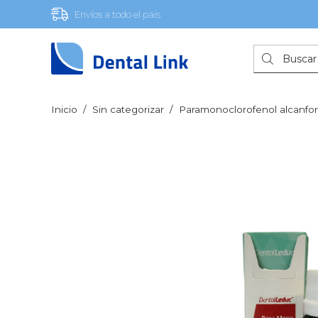
Envíos a todo el pais
Búsqueda
de
productos
Inicio
/
Sin categorizar
/
Paramonoclorofenol alcanfo