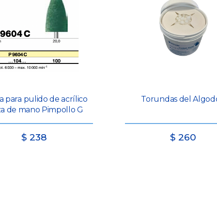
 para pulido de acrílico
Torundas del Algod
za de mano Pimpollo G
$
238
$
260