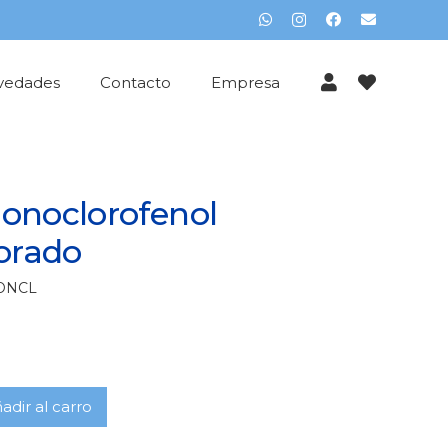
vedades
Contacto
Empresa
onoclorofenol
orado
ONCL
ofenol
adir al carro