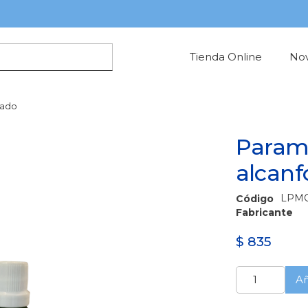
Tienda Online
No
rado
Param
alcanf
LPM
Código
Fabricante
$
835
Paramonoclor
Añ
alcanforado
cantidad