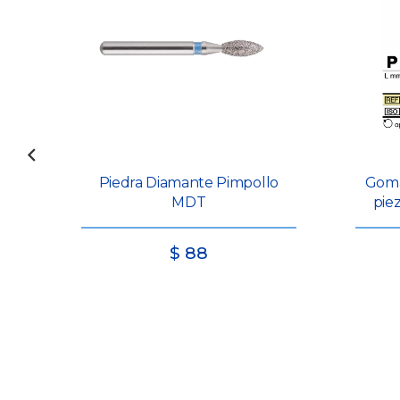
Piedra Diamante Pimpollo
Goma
MDT
pie
$
88