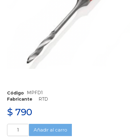
MPFD1
Código
Fabricante
RTD
$
790
Finishing
Añadir al carro
drill