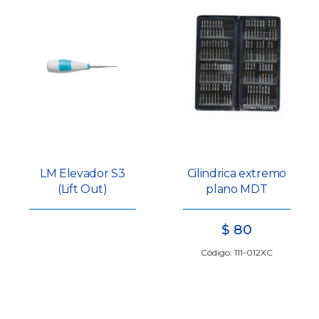
LM Elevador S3
Cilindrica extremo
(Lift Out)
plano MDT
$
80
Código: 111-012XC