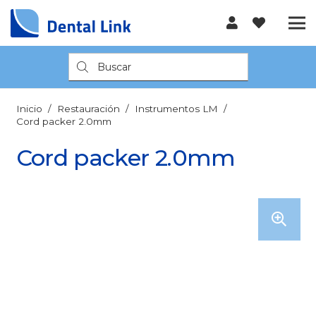
Búsqueda
de
productos
Inicio
/
Restauración
/
Instrumentos LM
/
Cord packer 2.0mm
Cord packer 2.0mm