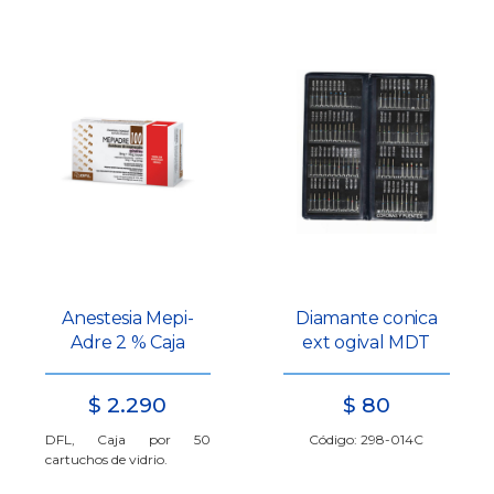
Anestesia Mepi-
Diamante conica
Adre 2 % Caja
ext ogival MDT
$
2.290
$
80
DFL, Caja por 50
Código: 298-014C
cartuchos de vidrio.