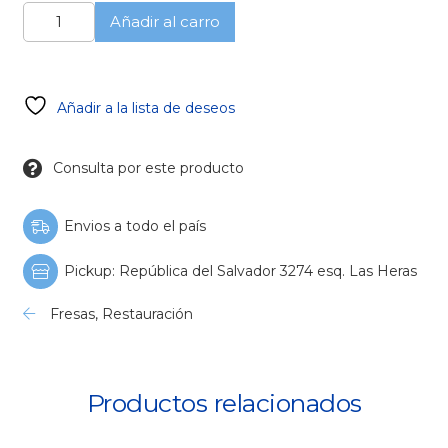
Diamante
Añadir al carro
en
llama
MDT
cantidad
Añadir a la lista de deseos
Consulta por este producto
Envios a todo el país
Pickup: República del Salvador 3274 esq. Las Heras
Fresas
,
Restauración
Productos relacionados