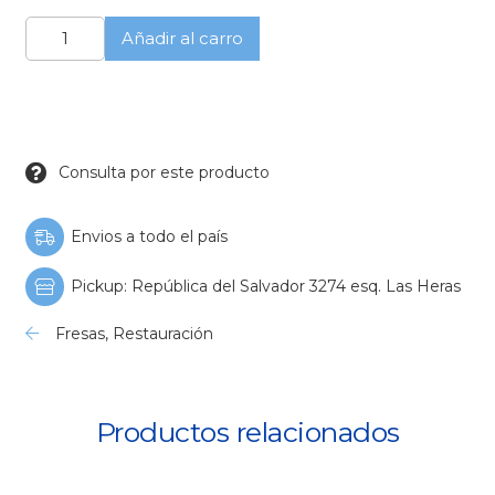
Diamante
Añadir al carro
conica
ext
ogival
MDT
cantidad
Consulta por este producto
Envios a todo el país
Pickup: República del Salvador 3274 esq. Las Heras
Fresas
,
Restauración
Productos relacionados