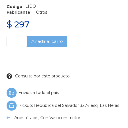
LIDO
Código
Fabricante
Otros
$
297
Anestesia
Añadir al carro
Lidocaina
2%
Tubo
de
Vidrio
-
Consulta por este producto
Blíster
cantidad
Envios a todo el país
Pickup: República del Salvador 3274 esq. Las Heras
Anestésicos
,
Con Vasoconstrictor