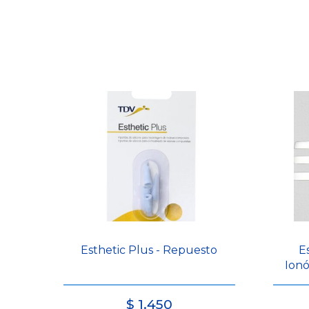
Esthetic Plus - Repuesto
E
Ionó
$
1.450