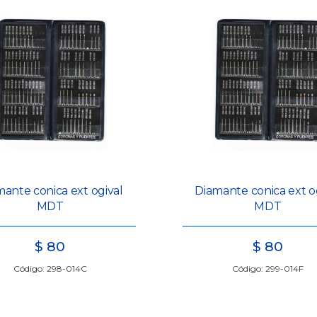
ante conica ext ogival
Diamante conica ext o
MDT
MDT
$
80
$
80
Código: 298-014C
Código: 299-014F