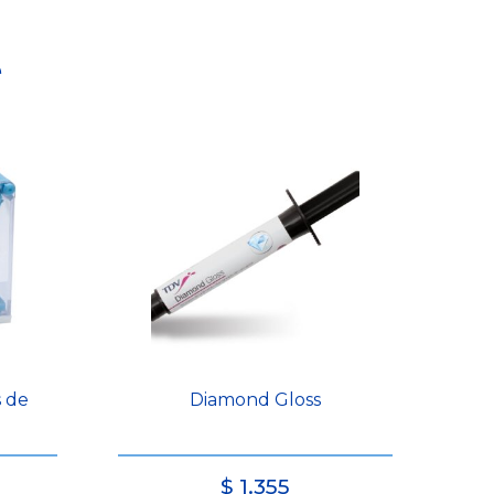
e
s de
Diamond Gloss
$
1.355