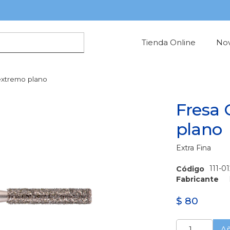
Tienda Online
No
 extremo plano
Fresa 
plano
Extra Fina
111-0
Código
Fabricante
$
80
Fresa
Añ