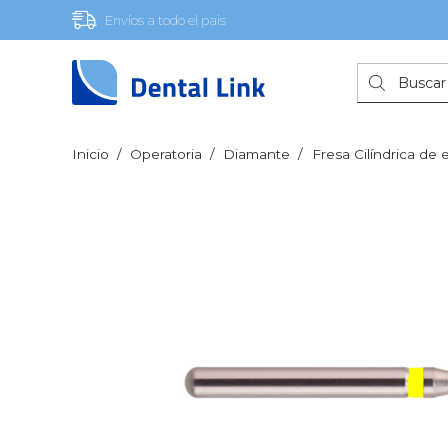
Envíos a todo el pais
Búsqueda
de
productos
Inicio
/
Operatoria
/
Diamante
/
Fresa Cilíndrica de