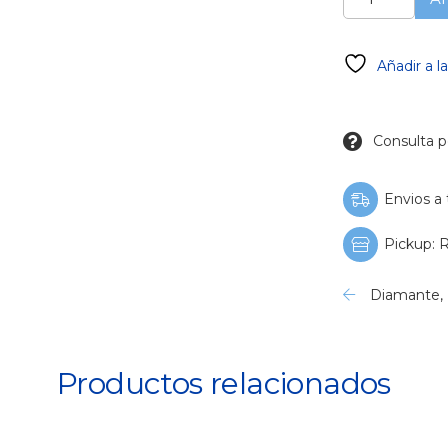
Cilíndrica
de
extremo
Añadir a l
plano
cantidad
Consulta p
Envios a 
Pickup: R
Diamante
,
Productos relacionados