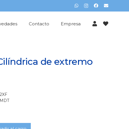
vedades
Contacto
Empresa
Cilíndrica de extremo
12XF
MDT
adir al carro