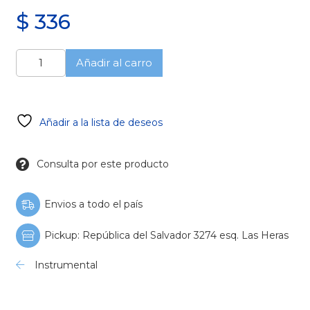
$
336
Cubeta
Añadir al carro
Rim-
Lock
perforada
Desden.
Añadir a la lista de deseos
Sup
XL
cantidad
Consulta por este producto
Envios a todo el país
Pickup: República del Salvador 3274 esq. Las Heras
Instrumental