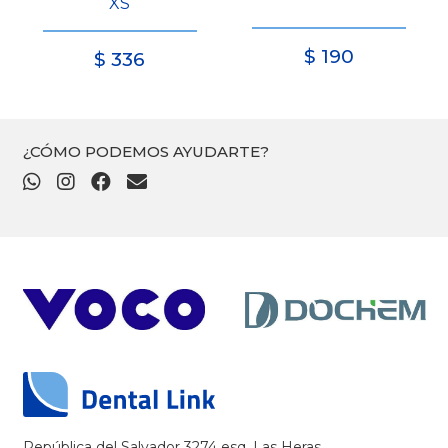
XS
$
190
$
336
¿CÓMO PODEMOS AYUDARTE?
República del Salvador 3274 esq. Las Heras