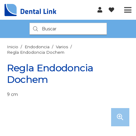
Búsqueda
de
productos
Inicio
/
Endodoncia
/
Varios
/
Regla Endodoncia Dochem
Regla Endodoncia
Dochem
9 cm