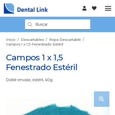
Búsqueda
de
productos
Inicio
/
Descartables
/
Ropa Descartable
/
Campos 1 x 1,5 Fenestrado Estéril
Campos 1 x 1,5
Fenestrado Estéril
Doble envase, estéril, 40g.