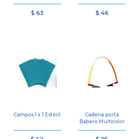
$
63
$
46
Campos 1 x 1 Estéril
Cadena porta
Babero Multicolor