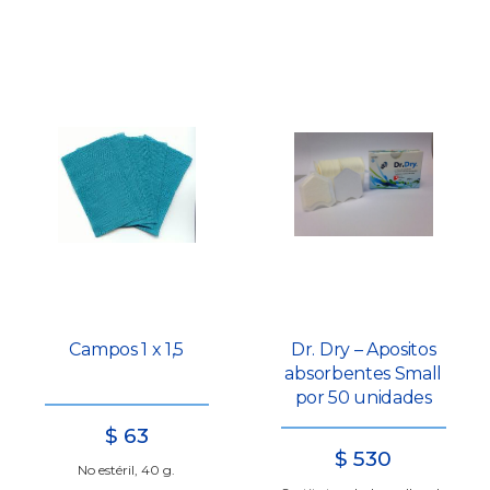
Campos 1 x 1,5
Dr. Dry – Apositos
absorbentes Small
por 50 unidades
$
63
$
530
No estéril, 40 g.