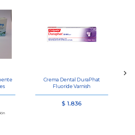
rbente
Crema Dental DuraPhat
es
Fluoride Varnish
$
1.836
odón
Rol
met