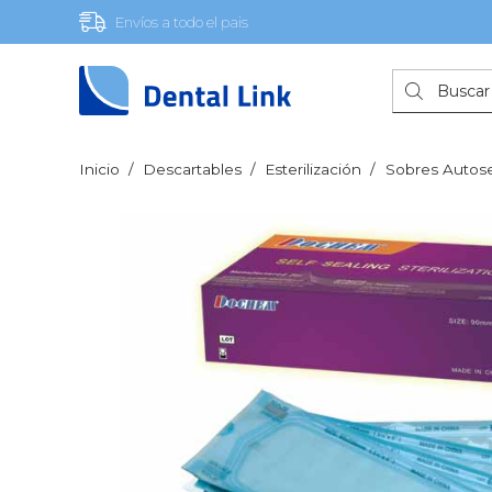
Envíos a todo el pais
Búsqueda
de
productos
Inicio
/
Descartables
/
Esterilización
/
Sobres Autose