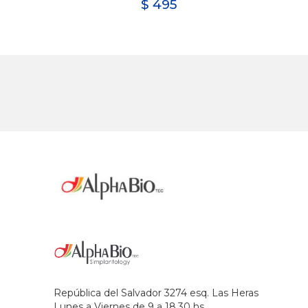
$
495
República del Salvador 3274 esq. Las Heras
Lunes a Viernes de 9 a 18.30 hs.