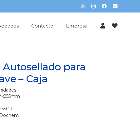
vedades
Contacto
Empresa
 Autosellado para
ave – Caja
nidades
mmx255mm
255C-1
Dochem