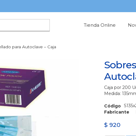
Tienda Online
No
llado para Autoclave – Caja
Sobres
Autocl
Caja por 200 U
Medida: 135
S135x
Código
Fabricante
$
920