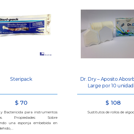
Steripack
Dr. Dry – Aposito Abos
Large por 10 unidad
$
70
$
108
 y Bactericida para instrumentos
Sustitutos de rollos de alg
rios. Propiedades: Sobre
endo una esponja embebida en
dehido,…