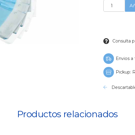
Sobres
Añ
Autosellado
para
Autoclave
-
Caja
cantidad
Consulta p
Envios a 
Pickup: R
Descartabl
Productos relacionados