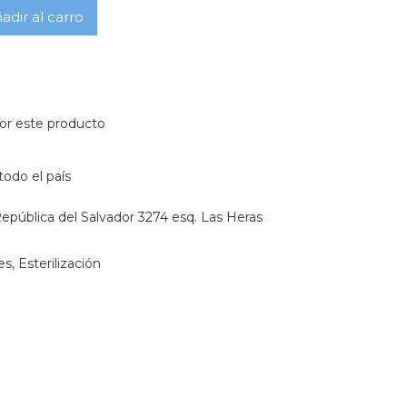
adir al carro
or este producto
todo el país
epública del Salvador 3274 esq. Las Heras
es
,
Esterilización