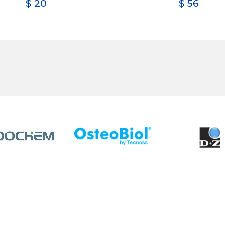
$
20
$
56