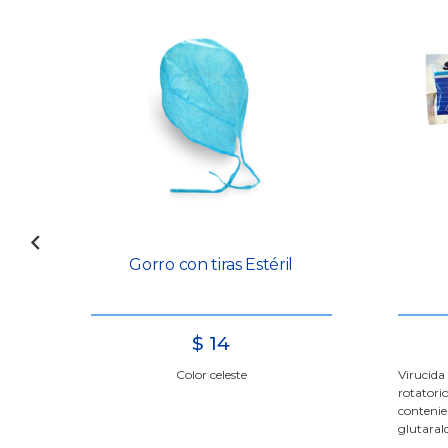
00
Gorro con tiras Estéril
$
14
Color celeste
Virucida
rotato
conteni
glutaral