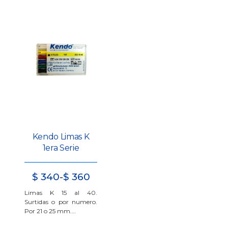
Kendo Limas K
1era Serie
Rango
$
340
-
$
360
de
Limas K 15 al 40.
precios:
Surtidas o por numero.
Por 21 o 25 mm.…
desde
$