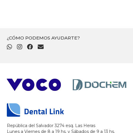
340
hasta
$
360
¿CÓMO PODEMOS AYUDARTE?
República del Salvador 3274 esq. Las Heras
Lunes a Viernes de 8 a 19 hs. y Sábados de 9 a 13 hs.