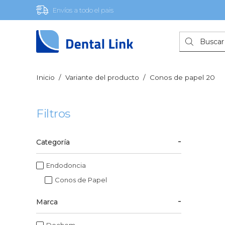
Envíos a todo el pais
Búsqueda
de
productos
Inicio
/
Variante del producto
/
Conos de papel 20
Filtros
Categoría
Endodoncia
Conos de Papel
Marca