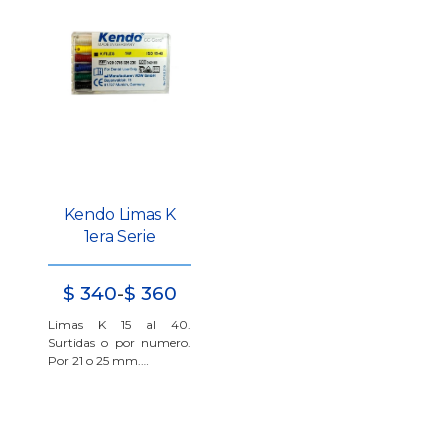
Kendo Limas K
1era Serie
Rango
$
340
-
$
360
de
Limas K 15 al 40.
precios:
Surtidas o por numero.
Por 21 o 25 mm.…
desde
$
340
hasta