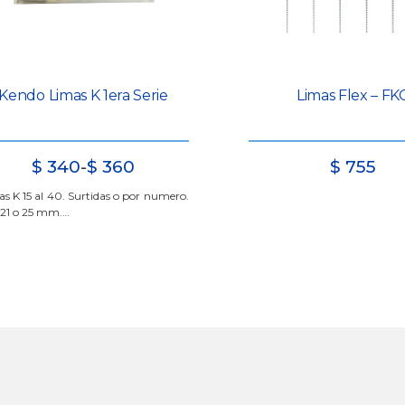
Kendo Limas K 1era Serie
Limas Flex – FK
Rango
$
340
-
$
360
$
755
de
s K 15 al 40. Surtidas o por numero.
precios:
 21 o 25 mm.…
desde
$
340
hasta
$
360