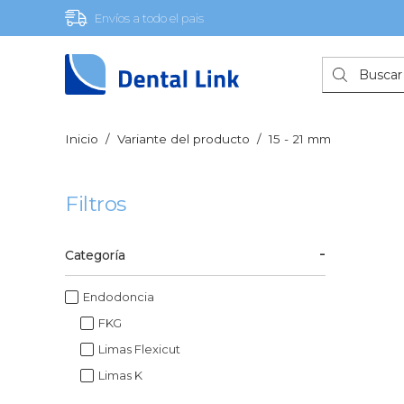
Envíos a todo el pais
Búsqueda
de
productos
Inicio
/
Variante del producto
/
15 - 21 mm
Filtros
Categoría
Endodoncia
FKG
Limas Flexicut
Limas K