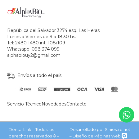
República del Salvador 3274 esq. Las Heras
Lunes a Viernes de 9 a 18.30 hs.
Tel: 2480 1480 int. 108/109
Whatsapp: 098 374 099
alphabiouy2@gmail.com
Envíos a todo el país
Servicio Técnico
Novedades
Contacto
Dental Link – Todos los
Desarrollado por Siniestro.net
derechos reservados © –
– Diseño de Páginas Web