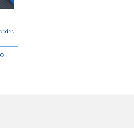
idades
80