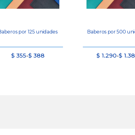
Baberos por 125 unidades
Baberos por 500 un
Rango
Rango
$
355
-
$
388
$
1.290
-
$
1.3
de
de
precios:
precios:
desde
desde
$
$
355
1.290
hasta
hasta
$
$
388
1.380