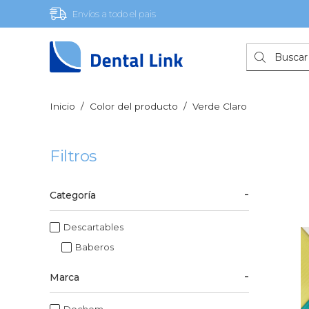
Envíos a todo el pais
Búsqueda
de
productos
Inicio
/
Color del producto
/
Verde Claro
Filtros
Categoría
Descartables
Baberos
Marca