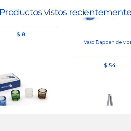
Productos vistos recientement
$
8
Vaso Dappen de vidr
$
54