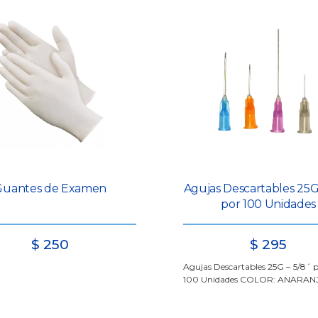
Guantes de Examen
Agujas Descartables 25G
por 100 Unidades
$
250
$
295
Agujas Descartables 25G – 5/8´ p
100 Unidades COLOR: ANARA