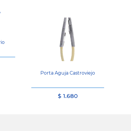
e
io
Porta Aguja Castroviejo
$
1.680