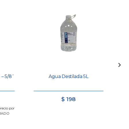
 – 5/8´
Agua Destilada 5L
Ce
$
198
recio por
NJADO