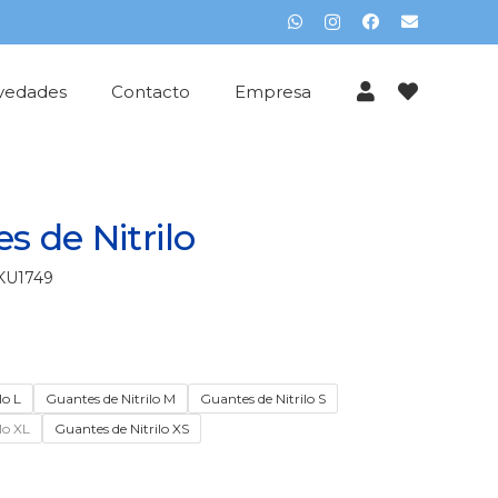
vedades
Contacto
Empresa
s de Nitrilo
KU1749
lo L
Guantes de Nitrilo M
Guantes de Nitrilo S
lo XL
Guantes de Nitrilo XS