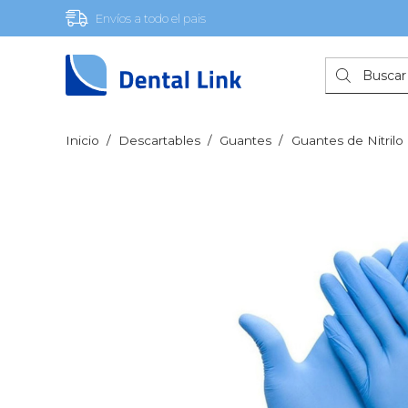
Envíos a todo el pais
Búsqueda
de
productos
Inicio
/
Descartables
/
Guantes
/
Guantes de Nitrilo